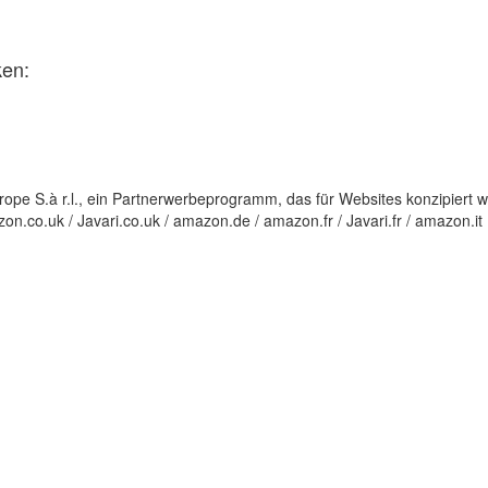
ken:
e S.à r.l., ein Partnerwerbeprogramm, das für Websites konzipiert wu
.co.uk / Javari.co.uk / amazon.de / amazon.fr / Javari.fr / amazon.it